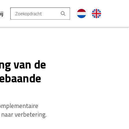
ij
ing van de
gebaande
Complementaire
g naar verbetering.