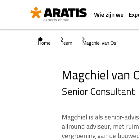
Wie zijn we
Exp
Home
Team
Magchiel van Os
Magchiel van 
Senior Consultant
Magchiel is als senior-ad
allround adviseur, met ru
vergroening van de bouwe